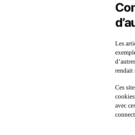
Con
d’a
Les arti
exemple
d’autre
rendait 
Ces sit
cookies,
avec ce
connect