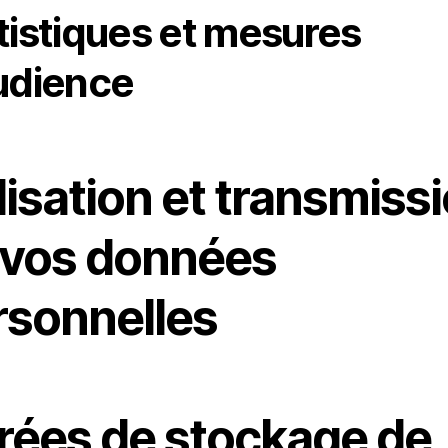
tistiques et mesures
udience
lisation et transmiss
 vos données
rsonnelles
rées de stockage de