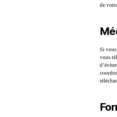
de votr
Mé
Si vous 
vous té
d’évite
coordon
télécha
For