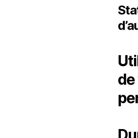
Sta
d’a
Uti
de
pe
Du