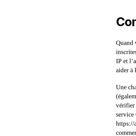
Co
Quand v
inscrit
IP et l’
aider à
Une cha
(égalem
vérifier
service 
https:/
comment