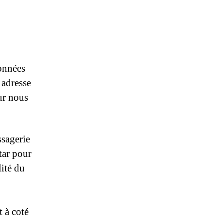
onnées
 adresse
our nous
ssagerie
tar pour
lité du
 à coté