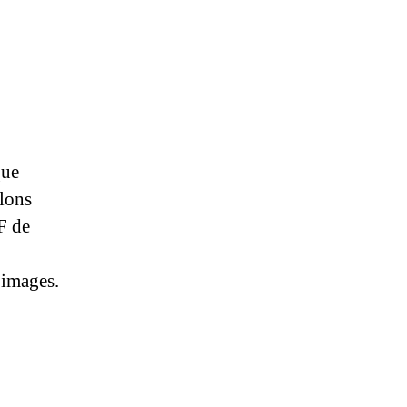
que
llons
F de
 images.