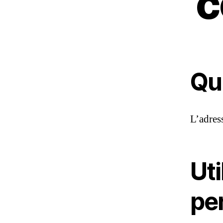
c
Qu
L’adress
Ut
pe