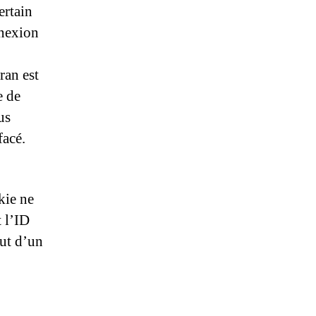
ertain
nnexion
ran est
e de
us
facé.
kie ne
 l’ID
out d’un