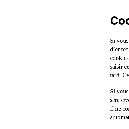
Coo
Si vous
d’enreg
cookies
saisir 
tard. C
Si vous
sera cré
Il ne c
automat