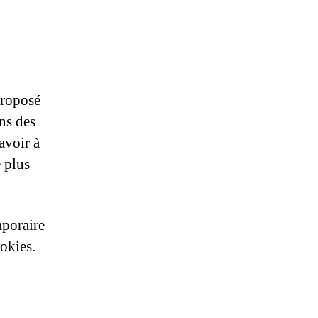
proposé
ns des
avoir à
 plus
mporaire
ookies.