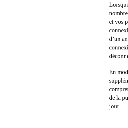
Lorsque
nombre 
et vos 
connexi
d’un an
connexi
déconne
En modi
supplém
compren
de la p
jour.