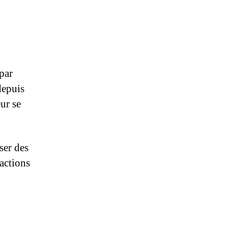
(par
depuis
ur se
ser des
ractions